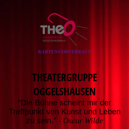
KARTENVORVERKAUF
THEATERGRUPPE
OGGELSHAUSEN
"Die Bühne scheint mir der
Treffpunkt von Kunst und Leben
zu sein."
-
Oscar Wilde