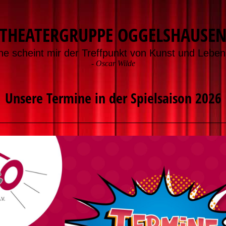
THEATERGRUPPE OGGELSHAUSE
ne scheint mir der Treffpunkt von Kunst und Leben 
-
Oscar Wilde
Unsere Termine in der Spielsaison 2026