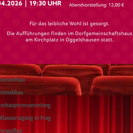
nenaufbau
hnenabbau
reshauptversammlung
Klausurtagung in Prag
ferausflug