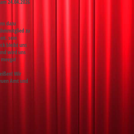
d am 24.04.2026
ens dazu
ndenmitglied zu
eit, sein
ck bleibt uns
 und wird uns
h meega!
eißen! Wir
neuen Amt und